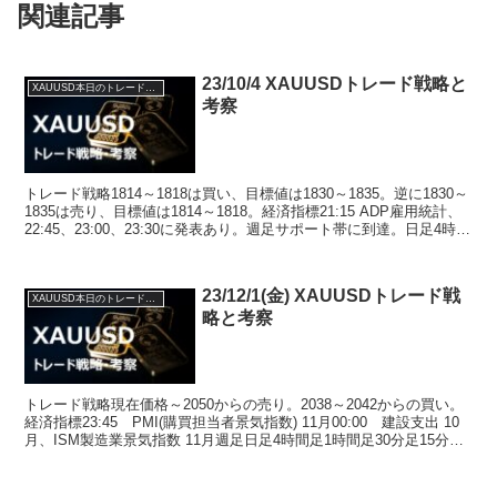
関連記事
23/10/4 XAUUSDトレード戦略と
XAUUSD本日のトレード戦略と考察
考察
トレード戦略1814～1818は買い、目標値は1830～1835。逆に1830～
1835は売り、目標値は1814～1818。経済指標21:15 ADP雇用統計、
22:45、23:00、23:30に発表あり。週足サポート帯に到達。日足4時間
足...
23/12/1(金) XAUUSDトレード戦
XAUUSD本日のトレード戦略と考察
略と考察
トレード戦略現在価格～2050からの売り。2038～2042からの買い。
経済指標23:45 PMI(購買担当者景気指数) 11月00:00 建設支出 10
月、ISM製造業景気指数 11月週足日足4時間足1時間足30分足15分足5
分足