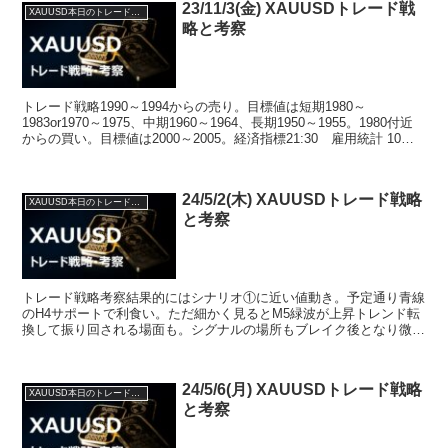
23/11/3(金) XAUUSDトレード戦
XAUUSD本日のトレード戦略と考察
略と考察
トレード戦略1990～1994からの売り。目標値は短期1980～
1983or1970～1975、中期1960～1964、長期1950～1955。1980付近
からの買い。目標値は2000～2005。経済指標21:30 雇用統計 10月
22:4...
24/5/2(木) XAUUSDトレード戦略
XAUUSD本日のトレード戦略と考察
と考察
トレード戦略考察結果的にはシナリオ①に近い値動き。予定通り青線
のH4サポートで利食い。ただ細かく見るとM5緑波が上昇トレンド転
換して振り回される場面も。シグナルの場所もブレイク後となり微妙
か。M1も切り上げながらブレイクしたため攻めにくかっ...
24/5/6(月) XAUUSDトレード戦略
XAUUSD本日のトレード戦略と考察
と考察