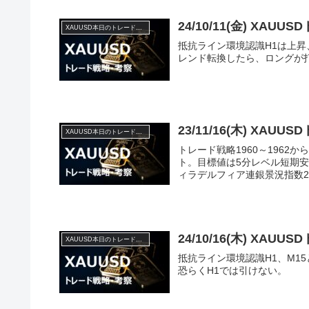
24/10/11(金) XA
XAUUSD本日のトレード戦略と考察
抵抗ライン環境認識H1は上昇
レンド転換したら、ロングが打
23/11/16(木) XA
XAUUSD本日のトレード戦略と考察
トレード戦略1960～1962から
ト。目標値は5分レベル短期安
ィラデルフィア連銀景況指数23:
24/10/16(木) XA
XAUUSD本日のトレード戦略と考察
抵抗ライン環境認識H1、M1
恐らくH1では引けない。