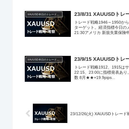
23/8/31 XAUUSD
XAUUSD本日のトレード戦略と考察
トレード戦略1946～1950
ターゲット。経済指標今日のメ
21:30アメリカ 新規失業保険申請
23/9/15 XAUUSD
XAUUSD本日のトレード戦略と考察
トレード戦略1912、1915はサ
22:15、23:00に指標発表
数 8月★★+19.9pips...
23/12/26(火) XAUUSDトレ