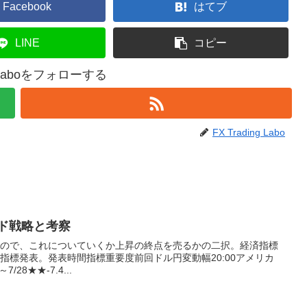
Facebook
はてブ
LINE
コピー
ng Laboをフォローする
FX Trading Labo
レード戦略と考察
なので、これについていくか上昇の終点を売るかの二択。経済指標
要な指標発表。発表時間指標重要度前回ドル円変動幅20:00アメリカ
/28★★-7.4...