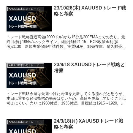
23/10/26(木) XAUUSDトレード戦
XAUUSD本日のトレード戦略と考察
略と考察
トレード戦略直近高値(2000ドル)から15分足200EMAまでの売り。最
終目標は1955のネックライン。経済指標21:15 ECB政策金利(参
考)21:30 新規失業保険申請件数、実質GDP、卸売在庫、耐久財受注
23:30 中古住宅販売成...
23/9/18 XAUUSDトレード戦略と
XAUUSD本日のトレード戦略と考察
考察
トレード戦略今週は先週つけた高値を更新してくる流れだと思うが、
本日は重要な経済指標の発表はないため、高値を更新していくことは
考えにくい。売りは1930付近、1935付近。目標値は1915～1920。買
う場合は、売りの利確目標価格を目途に買っ...
24/3/18(月) XAUUSDトレード戦
XAUUSD本日のトレード戦略と考察
略と考察