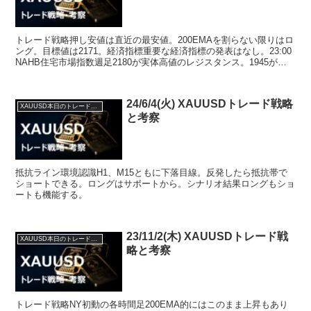
トレード戦略押し安値は直近の最安値。200EMAを割らない限りはロ
ング。目標値は2171。経済指標重要な経済指標の発表はなし。23:00
NAHB住宅市場指数週足2180が実体高値のレジスタンス。1945が髭
先高値のサポート。日足2156が...
24/6/4(火) XAUUSDトレード戦略
XAUUSD本日のトレード戦略と考察
と考察
抵抗ライン環境認識H1、M15ともに下落目線。反発したら抵抗帯で
ショートできる。ロングはサポートから。シナリオ結果ロングもショ
ートも機能する。
23/11/2(木) XAUUSDトレード戦
XAUUSD本日のトレード戦略と考察
略と考察
トレード戦略NY初動の各時間足200EMA的にはこのまま上昇もあり