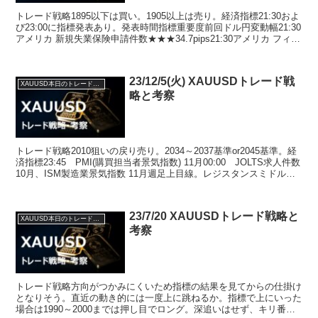
トレード戦略1895以下は買い。1905以上は売り。経済指標21:30およ
び23:00に指標発表あり。発表時間指標重要度前回ドル円変動幅21:30
アメリカ 新規失業保険申請件数★★★34.7pips21:30アメリカ フィラ
デルフィア連銀景...
23/12/5(火) XAUUSDトレード戦
XAUUSD本日のトレード戦略と考察
略と考察
トレード戦略2010狙いの戻り売り。2034～2037基準or2045基準。経
済指標23:45 PMI(購買担当者景気指数) 11月00:00 JOLTS求人件数
10月、ISM製造業景気指数 11月週足上目線。レジスタンスミドルが
2070...
23/7/20 XAUUSDトレード戦略と
XAUUSD本日のトレード戦略と考察
考察
トレード戦略方向がつかみにくいため指標の結果を見てからの仕掛け
となりそう。直近の動き的には一度上に跳ねるか。指標で上にいった
場合は1990～2000までは押し目でロング。深追いはせず、キリ番で