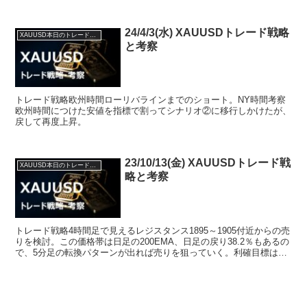
の反発は5分足を見ながら逆張りでショート。逆に指...
24/4/3(水) XAUUSDトレード戦略
XAUUSD本日のトレード戦略と考察
と考察
トレード戦略欧州時間ローリバラインまでのショート。NY時間考察
欧州時間につけた安値を指標で割ってシナリオ②に移行しかけたが、
戻して再度上昇。
23/10/13(金) XAUUSDトレード戦
XAUUSD本日のトレード戦略と考察
略と考察
トレード戦略4時間足で見えるレジスタンス1895～1905付近からの売
りを検討。この価格帯は日足の200EMA、日足の戻り38.2％もあるの
で、5分足の転換パターンが出れば売りを狙っていく。利確目標は1
時間のレジサポ転換線1885だが、4時...