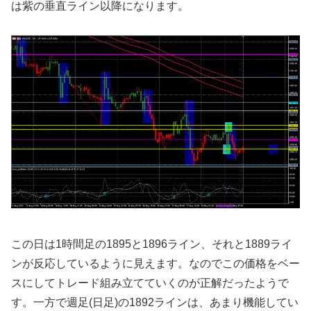
は紫の垂直ライン以降になります。
この日は1時間足の1895と1896ライン、それと1889ライ
ンが反応しているように見えます。なのでこの価格をベー
スにしてトレード組み立てていくのが正解だったようで
す。一方で週足(日足)の1892ラインは、あまり機能してい