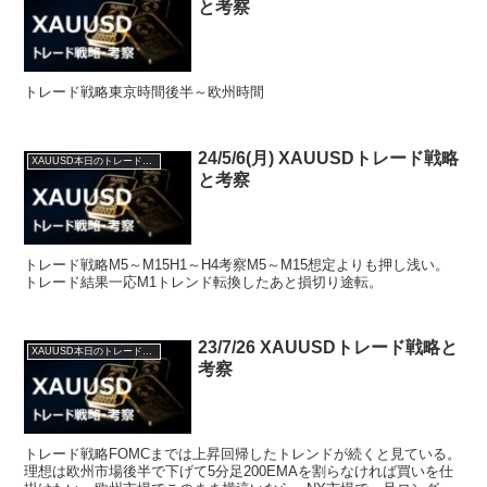
と考察
トレード戦略東京時間後半～欧州時間
24/5/6(月) XAUUSDトレード戦略
XAUUSD本日のトレード戦略と考察
と考察
トレード戦略M5～M15H1～H4考察M5～M15想定よりも押し浅い。
トレード結果一応M1トレンド転換したあと損切り途転。
23/7/26 XAUUSDトレード戦略と
XAUUSD本日のトレード戦略と考察
考察
トレード戦略FOMCまでは上昇回帰したトレンドが続くと見ている。
理想は欧州市場後半で下げて5分足200EMAを割らなければ買いを仕