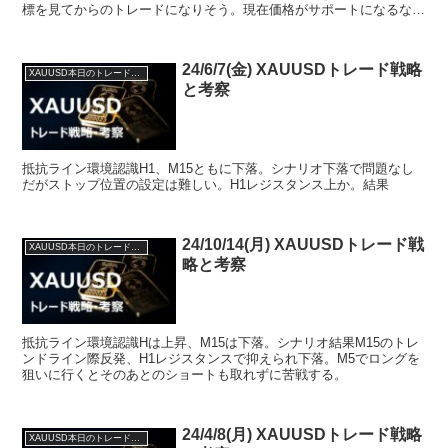
標を見てからのトレードになりそう。現在価格がサポートになるなら
1995～2000が見えてくる。逆に下がる場合は本...
24/6/7(金) XAUUSDトレード戦略
XAUUSD本日のトレード戦略と考察
と考察
抵抗ライン環境認識H1、M15ともに下落。シナリオ下落で問題なし
だがストップ位置の設定は難しい。H1レジスタンス上か。結果
24/10/14(月) XAUUSDトレード戦
XAUUSD本日のトレード戦略と考察
略と考察
抵抗ライン環境認識Hは上昇、M15は下落。シナリオ結果M15のトレ
ンドライン際反発、H1レジスタンスで抑えられ下落。M5でロングを
狙いに行くとそのあとのショートも取れずに苦戦する。
24/4/8(月) XAUUSDトレード戦略
XAUUSD本日のトレード戦略と考察