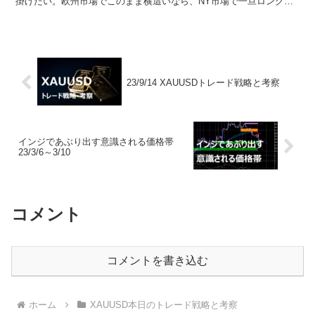
掛けたい。欧州市場でこのまま横這いなら、NY市場で一旦ロングカ
バー狙いの売り、そこからの上昇回帰で買いを狙って...
23/9/14 XAUUSDトレード戦略と考察
インジであぶり出す意識される価格帯
23/3/6～3/10
コメント
コメントを書き込む
ホーム
XAUUSD本日のトレード戦略と考察