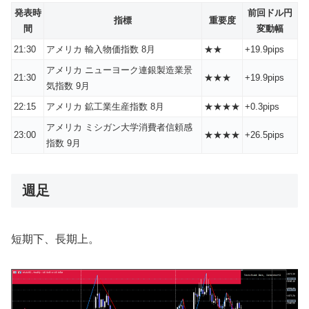
発表時
前回ドル円
指標
重要度
間
変動幅
21:30
アメリカ 輸入物価指数 8月
★★
+19.9pips
アメリカ ニューヨーク連銀製造業景
21:30
★★★
+19.9pips
気指数 9月
22:15
アメリカ 鉱工業生産指数 8月
★★★★
+0.3pips
アメリカ ミシガン大学消費者信頼感
23:00
★★★★
+26.5pips
指数 9月
週足
短期下、長期上。