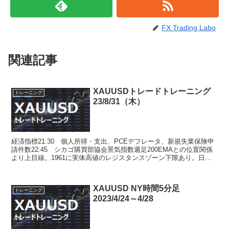
FX Trading Labo
関連記事
XAUUSDトレードトレーニング
トレーニング
23/8/31（木）
経済指標21:30 個人所得・支出、PCEデフレータ、新規失業保険申
請件数22:45 シカゴ購買部協会景気指数週足200EMAとの位置関係
より上目線。1961に実体高値のレジスタンスゾーン下限あり。日足
200EMAより価格が上のため上目線。...
XAUUSD NY時間5分足
トレーニング
2023/4/24～4/28