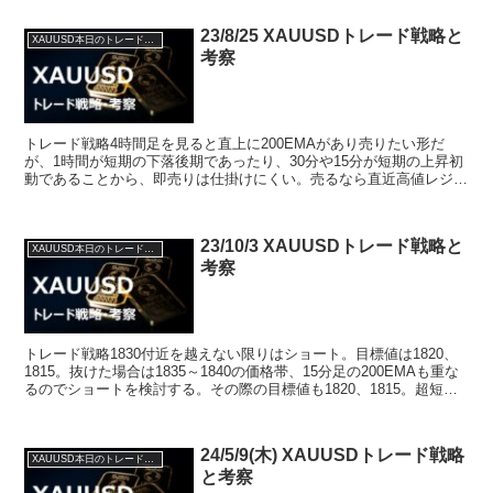
23/8/25 XAUUSDトレード戦略と
XAUUSD本日のトレード戦略と考察
考察
トレード戦略4時間足を見ると直上に200EMAがあり売りたい形だ
が、1時間が短期の下落後期であったり、30分や15分が短期の上昇初
動であることから、即売りは仕掛けにくい。売るなら直近高値レジス
タンスでの動きを見るか、あるいは一旦高値を抜けて...
23/10/3 XAUUSDトレード戦略と
XAUUSD本日のトレード戦略と考察
考察
トレード戦略1830付近を越えない限りはショート。目標値は1820、
1815。抜けた場合は1835～1840の価格帯、15分足の200EMAも重な
るのでショートを検討する。その際の目標値も1820、1815。超短期
で1823を抜けない限りロ...
24/5/9(木) XAUUSDトレード戦略
XAUUSD本日のトレード戦略と考察
と考察