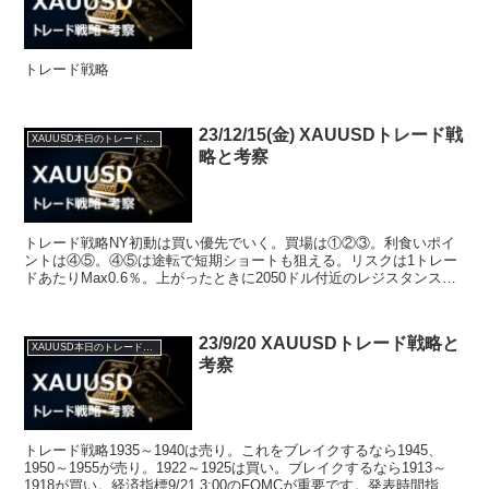
トレード戦略
23/12/15(金) XAUUSDトレード戦
XAUUSD本日のトレード戦略と考察
略と考察
トレード戦略NY初動は買い優先でいく。買場は①②③。利食いポイ
ントは④⑤。④⑤は途転で短期ショートも狙える。リスクは1トレー
ドあたりMax0.6％。上がったときに2050ドル付近のレジスタンスが
否定されるかがポイント。経済指標22:30 ニ...
23/9/20 XAUUSDトレード戦略と
XAUUSD本日のトレード戦略と考察
考察
トレード戦略1935～1940は売り。これをブレイクするなら1945、
1950～1955が売り。1922～1925は買い。ブレイクするなら1913～
1918が買い。経済指標9/21 3:00のFOMCが重要です。発表時間指標