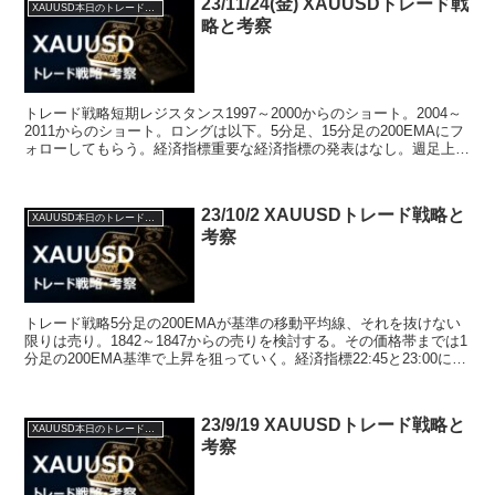
23/11/24(金) XAUUSDトレード戦
XAUUSD本日のトレード戦略と考察
略と考察
トレード戦略短期レジスタンス1997～2000からのショート。2004～
2011からのショート。ロングは以下。5分足、15分足の200EMAにフ
ォローしてもらう。経済指標重要な経済指標の発表はなし。週足上目
線。実体高値が2006ドル付近にあ...
23/10/2 XAUUSDトレード戦略と
XAUUSD本日のトレード戦略と考察
考察
トレード戦略5分足の200EMAが基準の移動平均線、それを抜けない
限りは売り。1842～1847からの売りを検討する。その価格帯までは1
分足の200EMA基準で上昇を狙っていく。経済指標22:45と23:00に経
済指標の発表あり。PMIとI...
23/9/19 XAUUSDトレード戦略と
XAUUSD本日のトレード戦略と考察
考察