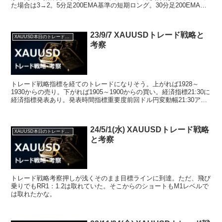
た場合は3→2。5分足200EMA基準の短期ロング。30分足200EMA基
準の中期ロング。5分足200EMA基準のシ...
23/9/7 XAUUSDトレード戦略と
XAUUSD本日のトレード戦略と考察
考察
トレード戦略指標を経てのトレードになりそう。上がれば1928～
1930からの売り。下がれば1905～1900からの買い。経済指標21:30に
経済指標発表あり。発表時間指標重要度前回ドル円変動幅21:30アメ
リカ 新規失業保険申請件数★★★+...
24/5/1(水) XAUUSDトレード戦略
XAUUSD本日のトレード戦略と考察
と考察
トレード戦略考察押しが浅くそのまま目標ラインに到達。ただ、飛び
乗りでもRR1：1.2は取れていた。そこからのショートもM1レベルで
は取れたかな。